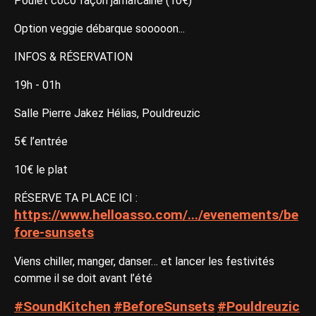
Poulet coco façon jamaïcaine (10€)
Option veggie débarque sooooon...
INFOS & RÉSERVATION
19h - 01h
Salle Pierre Jakez Hélias, Pouldreuzic
5€ l’entrée
10€ le plat
RÉSERVE TA PLACE ICI :
https://www.helloasso.com/.../evenements/be
fore-sunsets
Viens chiller, manger, danser… et lancer les festivités
comme il se doit avant l’été
#SoundKitchen
#BeforeSunsets
#Pouldreuzic