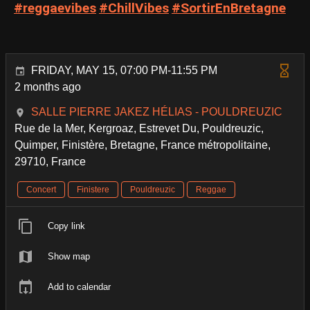
#reggaevibes
#ChillVibes
#SortirEnBretagne
FRIDAY, MAY 15, 07:00 PM-11:55 PM
2 months ago
SALLE PIERRE JAKEZ HÉLIAS - POULDREUZIC
Rue de la Mer, Kergroaz, Estrevet Du, Pouldreuzic,
Quimper, Finistère, Bretagne, France métropolitaine,
29710, France
Concert
Finistere
Pouldreuzic
Reggae
Copy link
Show map
Add to calendar