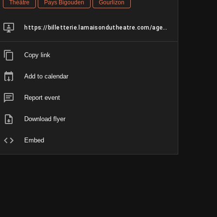
Théâtre
Pays Bigouden
Gourlizon
https://billetterie.lamaisondutheatre.com/agenda/373-cr%C3%A9atures
Copy link
Add to calendar
Report event
Download flyer
Embed