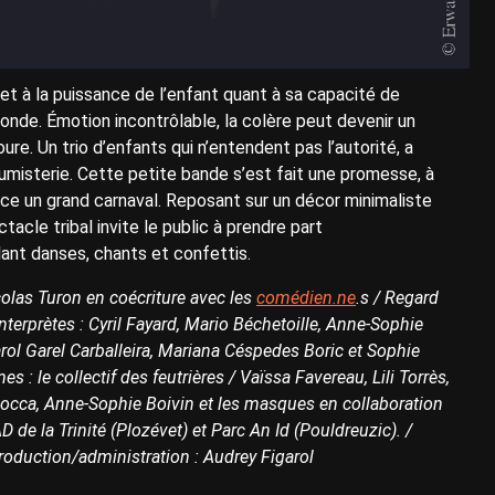
 et à la puissance de l’enfant quant à sa capacité de
onde. Émotion incontrôlable, la colère peut devenir un
ure. Un trio d’enfants qui n’entendent pas l’autorité, a
misterie. Cette petite bande s’est fait une promesse, à
tence un grand carnaval. Reposant sur un décor minimaliste
acle tribal invite le public à prendre part
êlant danses, chants et confettis.
colas Turon en coécriture avec les
comédien.ne
.s / Regard
Interprètes : Cyril Fayard, Mario Béchetoille, Anne-Sophie
arol Garel Carballeira, Mariana Céspedes Boric et Sophie
 le collectif des feutrières / Vaïssa Favereau, Lili Torrès,
iocca, Anne-Sophie Boivin et les masques en collaboration
 de la Trinité (Plozévet) et Parc An Id (Pouldreuzic). /
roduction/administration : Audrey Figarol