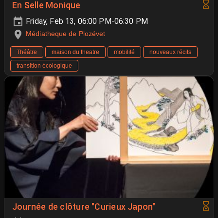
En Selle Monique
Friday, Feb 13, 06:00 PM-06:30 PM
Médiatheque de Plozévet
Théâtre
maison du theatre
mobilité
nouveaux récits
transition écologique
Journée de clôture "Curieux Japon"