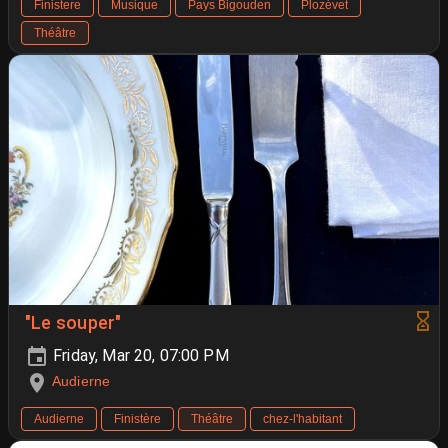
Finistere
Musique
Pays Bigouden
Plozévet
Théâtre
"Le souper"
Friday, Mar 20, 07:00 PM
Audierne
Audierne
Finistère
Théâtre
chez-l'habitant