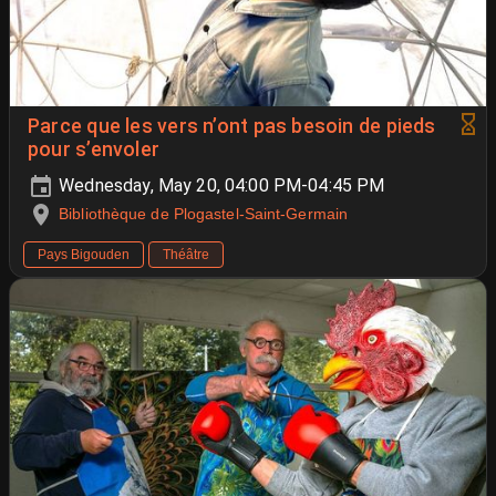
Parce que les vers n’ont pas besoin de pieds
pour s’envoler
Wednesday, May 20, 04:00 PM-04:45 PM
Bibliothèque de Plogastel-Saint-Germain
Pays Bigouden
Théâtre