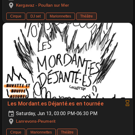
Kergavaz - Poullan sur Mer
Cirque
DJ set
Marionnettes
Théâtre
Les Mordant.es Déjanté.es en tournée
Saturday, Jun 13, 03:00 PM-06:30 PM
Lanrevons-Peumerit
Cirque
Marionnettes
Théâtre