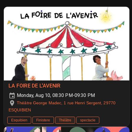
LA FOIRE DE L'AVENIR
Monday, Aug 10, 08:30 PM-09:30 PM
Théâtre George Madec, 1 rue Henri Sergent, 29770
ESQUIBIEN
Esquibien
Finistere
Théâtre
spectacle