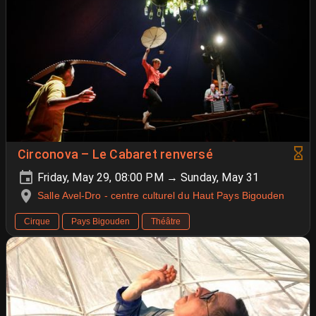
Circonova – Le Cabaret renversé
Friday, May 29, 08:00 PM → Sunday, May 31
Salle Avel-Dro - centre culturel du Haut Pays Bigouden
Cirque
Pays Bigouden
Théâtre