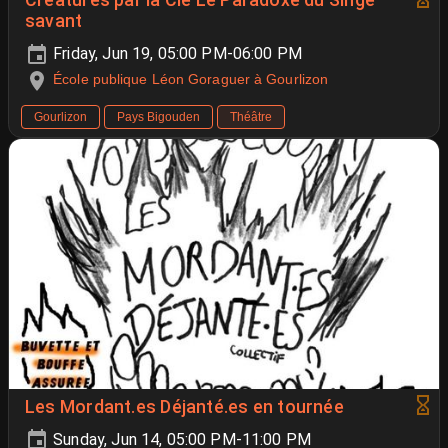
Créatures par la Cie Le Paradoxe du Singe
savant
Friday, Jun 19, 05:00 PM-06:00 PM
École publique Léon Goraguer à Gourlizon
Gourlizon
Pays Bigouden
Théâtre
Les Mordant.es Déjanté.es en tournée
Sunday, Jun 14, 05:00 PM-11:00 PM