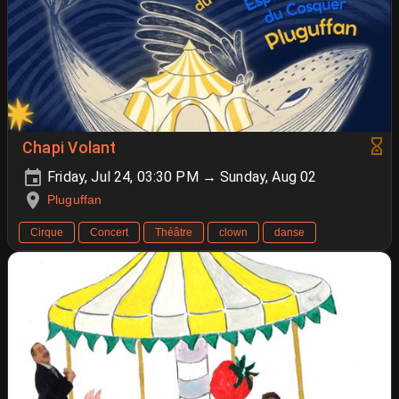
Chapi Volant
Friday, Jul 24, 03:30 PM → Sunday, Aug 02
Pluguffan
Cirque
Concert
Théâtre
clown
danse