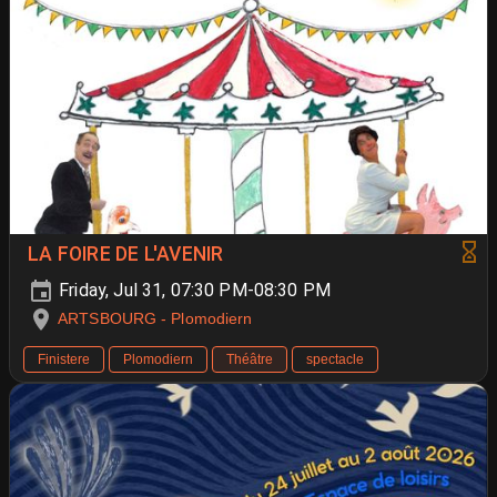
LA FOIRE DE L'AVENIR
Friday, Jul 31, 07:30 PM-08:30 PM
ARTSBOURG - Plomodiern
Finistere
Plomodiern
Théâtre
spectacle