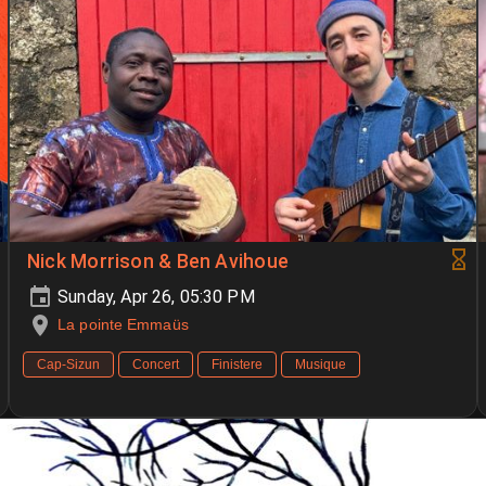
Nick Morrison & Ben Avihoue
Sunday, Apr 26, 05:30 PM
La pointe Emmaüs
Cap-Sizun
Concert
Finistere
Musique