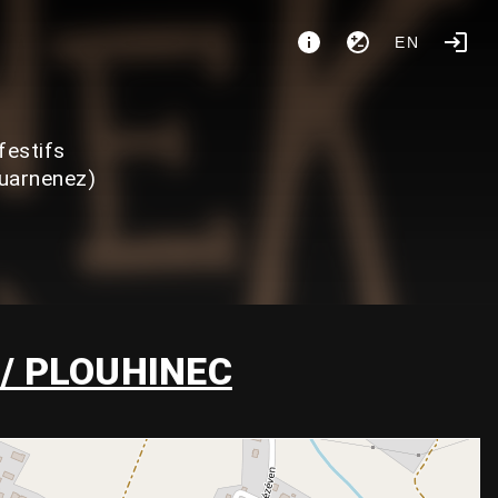
EN
festifs
ouarnenez)
 / PLOUHINEC