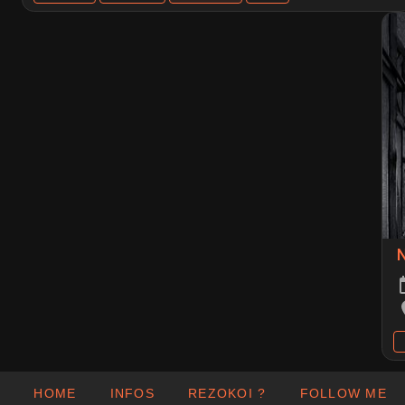
N
HOME
INFOS
REZOKOI ?
FOLLOW ME